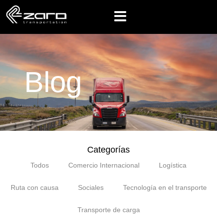
Blog
Categorías
Todos
Comercio Internacional
Logística
Ruta con causa
Sociales
Tecnología en el transporte
Transporte de carga