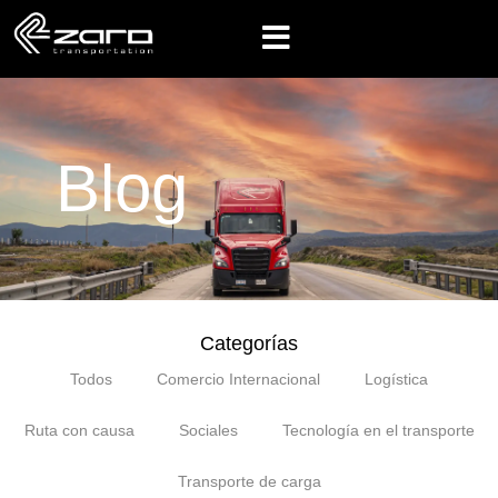
Blog
Categorías
Todos
Comercio Internacional
Logística
Ruta con causa
Sociales
Tecnología en el transporte
Transporte de carga