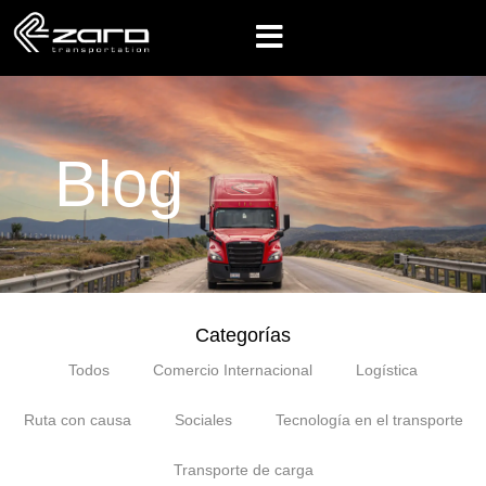
Blog
Categorías
Todos
Comercio Internacional
Logística
Ruta con causa
Sociales
Tecnología en el transporte
Transporte de carga