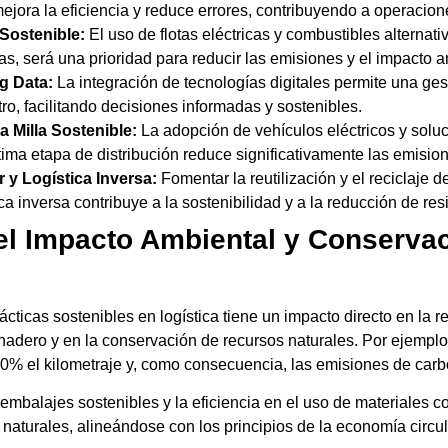
mejora la eficiencia y reduce errores, contribuyendo a operacio
 Sostenible:
El uso de flotas eléctricas y combustibles alternativ
as, será una prioridad para reducir las emisiones y el impacto a
ig Data:
La integración de tecnologías digitales permite una ges
o, facilitando decisiones informadas y sostenibles.
a Milla Sostenible:
La adopción de vehículos eléctricos y solu
tima etapa de distribución reduce significativamente las emisi
 y Logística Inversa:
Fomentar la reutilización y el reciclaje 
ca inversa contribuye a la sostenibilidad y a la reducción de res
l Impacto Ambiental y Conserva
cticas sostenibles en logística tiene un impacto directo en la 
nadero y en la conservación de recursos naturales. Por ejemplo,
30% el kilometraje y, como consecuencia, las emisiones de carb
mbalajes sostenibles y la eficiencia en el uso de materiales con
naturales, alineándose con los principios de la economía circula