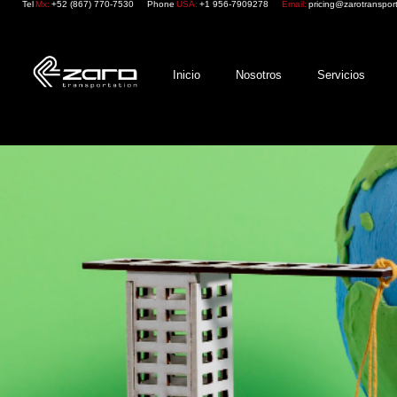
Tel
Mx:
+52 (867) 770-7530
Phone
USA:
+1 956-7909278
Email:
pricing@zarotranspor
Inicio
Nosotros
Servicios