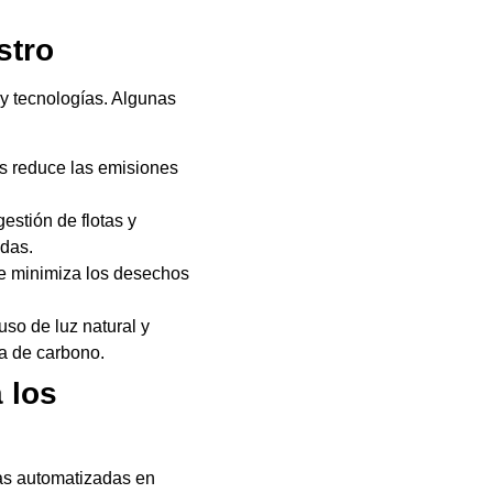
stro
 y tecnologías. Algunas
os reduce las emisiones
estión de flotas y
adas.
aje minimiza los desechos
so de luz natural y
la de carbono.
 los
as automatizadas en