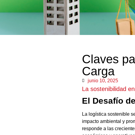
Claves pa
Carga
junio 10, 2025
La sostenibilidad e
El Desafío de
La logística sostenible 
impacto ambiental y prom
responde a las crecient