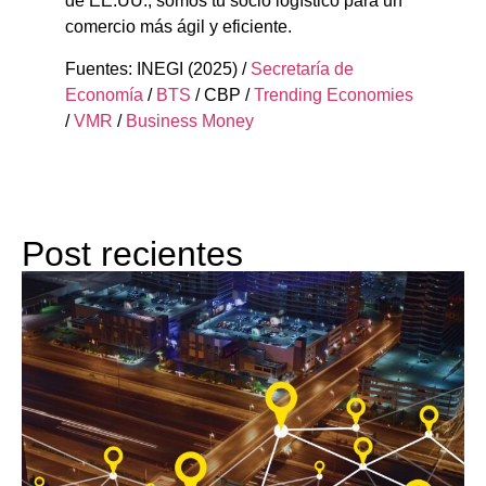
de EE.UU., somos tu socio logístico para un
comercio más ágil y eficiente.
Fuentes: INEGI (2025) /
Secretaría de
Economía
/
BTS
/ CBP /
Trending Economies
/
VMR
/
Business Money
Post recientes