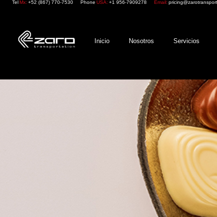
Tel
Mx:
+52 (867) 770-7530
Phone
USA:
+1 956-7909278
Email:
pricing@zarotranspor
Inicio
Nosotros
Servicios