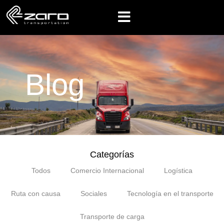
Blog
Categorías
Todos
Comercio Internacional
Logística
Ruta con causa
Sociales
Tecnología en el transporte
Transporte de carga