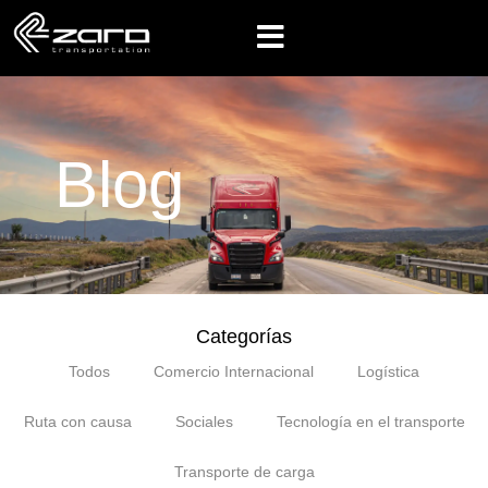
Blog
Categorías
Todos
Comercio Internacional
Logística
Ruta con causa
Sociales
Tecnología en el transporte
Transporte de carga